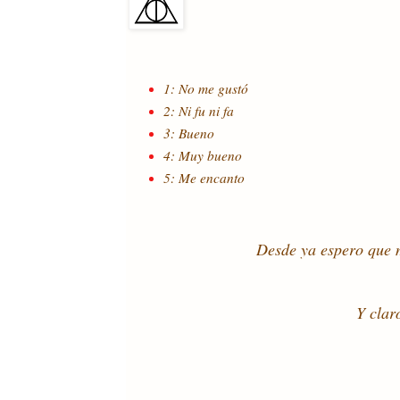
1: No me gustó
2: Ni fu ni fa
3: Bueno
4: Muy bueno
5: Me encanto
Desde ya espero que m
Y clar